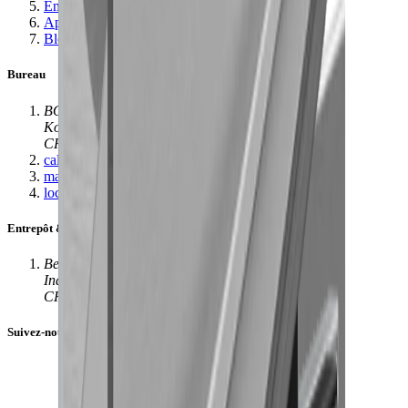
Emploi
Apprentissages
Blog
Bureau
BOX-Manufaktur
Konstanzerstrasse 58
CH-8274 Tägerwilen
call
+41 (0)71 666 71 22
mail
info@bbag.ch
location_on
Tous les sites
Entrepôt & production
Beat Bucher AG
Industrie Süd - Rampe 2
CH-8573 Siegershausen
Suivez-nous