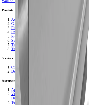
Wallino 10 double
Produits
Accessoires pour cadres en aluminium
Cadres en aluminium
Plissee
Profil de meuble
Profil de poignée
Système de volet roulant
Tiroir en bois massif
Tiroirs prêts à l'emploi
Services
Configurateurs
Downloads
A propos de nous
Aperçu
Vision et mission
Histoire
Team