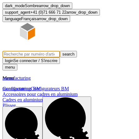
dark_mode
Sombre
arrow_drop_down
support_agent
+41 (0)71 666 71 22
arrow_drop_down
language
Français
arrow_drop_down
search
login
Se connecter / S'inscrire
menu
Menu
manufacturing
manufacturing
Configurateurs BM
Configurateurs BM
Accessoires pour cadres en aluminium
Cadres en aluminium
Plissee
Profil de meuble
chevron_right
Profil de poignée
Système de volet roulant
Tiroir en bois massif
Tiroirs prêts à l'emploi