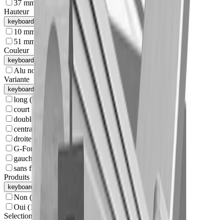
37 mm
(
1
)
Hauteur
keyboard_arrow_up
10 mm
(
1
)
51 mm
(
1
)
Couleur
keyboard_arrow_up
Alu noir anodisé
(
1
)
Variante
keyboard_arrow_up
long
(
5
)
court
(
4
)
double
(
4
)
centrale
(
1
)
droite
(
1
)
G-Form
(
1
)
gauche
(
1
)
sans fraisage
(
1
)
Produits en barre
keyboard_arrow_up
Non
(
14
)
Oui
(
13
)
Selection de profil