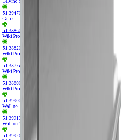
Telvino court
51.39470.05 - 51.39485.50
(
30
)
Gerus
51.38860.03 - 51.38887.50
(
98
)
Wiki Profil de poignée plein
51.38820.05 - 51.38857.05
(
23
)
Wiki Profil de poignée centré
51.38774.05 - 51.38797.05
(
23
)
Wiki Profil de poignée gauche
51.38800.05 - 51.38847.05
(
23
)
Wiki Profil de poignée droite
51.39900.05 - 51.39956.05
(
36
)
Wallino 10 long
51.39913.05 - 51.39963.05
(
35
)
Wallino 10 court
51.39926.05 - 51.39970.05
(
23
)