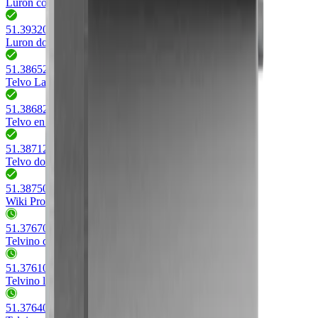
Luron court
51.39320.50 - 51.39875.05
(
42
)
Luron double
51.38652.05 - 51.38677.50
(
63
)
Telvo Lang
51.38682.05 - 51.38707.50
(
63
)
Telvo en bref
51.38712.05 - 51.38737.50
(
59
)
Telvo double
51.38750.03 - 51.38773.50
(
69
)
Wiki Profile poignée long
51.37670.05 - 51.37696.50
(
48
)
Telvino double
51.37610.05 - 51.37636.50
(
60
)
Telvino long
51.37640.05 - 51.37666.50
(
60
)