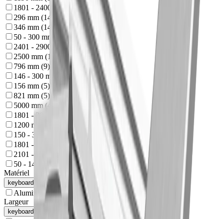
1801 - 2400 mm
(
14
)
296 mm
(
14
)
346 mm
(
14
)
50 - 300 mm
(
13
)
2401 - 2900 mm
(
12
)
2500 mm
(
12
)
796 mm
(
9
)
146 - 300 mm
(
5
)
156 mm
(
5
)
821 mm
(
5
)
5000 mm
(
4
)
1801 - 2000 mm
(
3
)
1200 mm
(
3
)
150 - 300 mm
(
2
)
1801 - 2100 mm
(
1
)
2101 - 2400 mm
(
1
)
50 - 145 mm
(
1
)
Matériel
keyboard_arrow_up
Aluminium
(
2
)
Largeur
keyboard_arrow_up