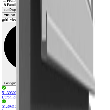
Profile Fixé Sur le Dessus
(
2
)
18
Familles de produits
sort
Disponibilité
arrow_drop_down
Vue par familles de produits
arrow_drop_down
grid_view
view_list
Configurateur
Configurateur poignées
51.39300.50 - 51.39845.05
(
42
)
Luron long
51.39310.50 - 51.39860.05
(
42
)