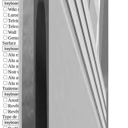
keyboard_arrow_up
Wiki
(
5
)
Luron
(
3
)
Telvino
(
3
)
Telvo
(
3
)
Wall 10
(
3
)
Gerus
(
1
)
Surface
keyboard_arrow_up
Alu effet inox brossé
(
18
)
Alu anodisé naturel
(
12
)
Alu anodisé noir
(
7
)
Noir mat brossé
(
3
)
Alu anodisé brillant
(
2
)
Alu nickel mat
(
1
)
Traitement de surface
keyboard_arrow_up
Anodisé
(
18
)
Revêtement en poudre NCS
(
15
)
Revêtement en poudre RAL
(
15
)
Type de produit
keyboard_arrow_up