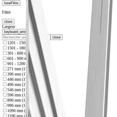
tune
Filtre
Filtre
close
Largeur
keyboard_arrow_up
close
1201 - 1500 mm
(
18
)
1501 - 1800 mm
(
18
)
301 - 600 mm
(
18
)
601 - 900 mm
(
18
)
901 - 1200 mm
(
18
)
271 mm
(
17
)
396 mm
(
17
)
446 mm
(
17
)
496 mm
(
17
)
546 mm
(
17
)
596 mm
(
17
)
896 mm
(
15
)
996 mm
(
15
)
1096 mm
(
15
)
1196 mm
(
15
)