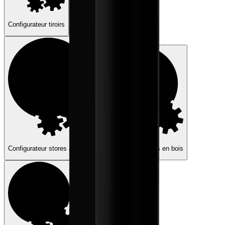
computer
light_mode
dark_mode
language
Français
arrow_drop_down
Configurateur tiroirs
Configurateur cadres alu
Configurateur stores à rouleau
Configurateur tiroirs en bois