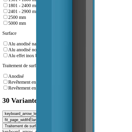
1801 - 2400
mm
2401 - 2900
mm
2500
mm
5000
mm
Surface
Alu anodisé naturel
Alu anodisé noir
Alu effet inox brossé
Traitement de surface
Anodisé
Revêtement en poudre NCS
Revêtement en poudre RAL
30 Variantes
keyboard_arrow_left
Variante
fit_page_width
Élargir le tableau
Traitement de surface
keyboard_arrow_right
keyboard_arrow_right