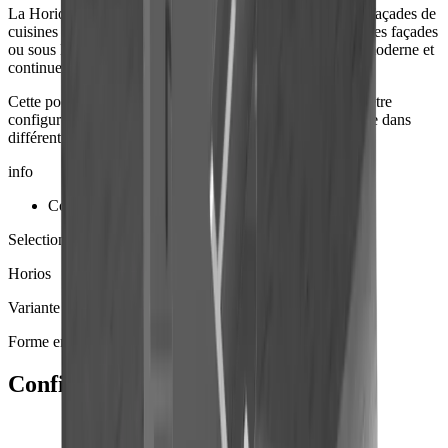
La Horios U-Form Griffmulde est un profil de prise pour façades de
cuisines et de meubles sans poignées. Elle s’installe entre les façades
ou sous le plan de travail et permet une solution de prise moderne et
continue, sans poignées visibles.
Cette poignée encastrée est disponible sur mesure et peut être
configurée dans toutes les couleurs RAL et NCS, ainsi que dans
différentes finitions anodisées (Eloxal).
info
Couvercle latéral en option
Selection de profil
Horios
Variante
Forme en U
Configurateurs