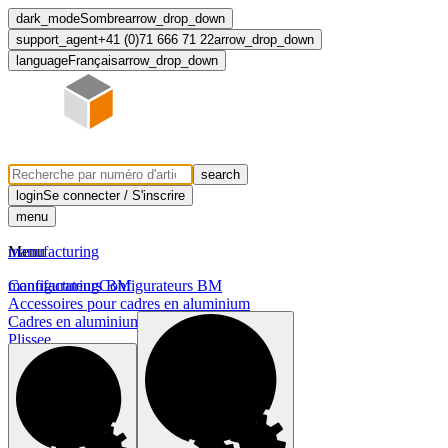
dark_mode
Sombre
arrow_drop_down
support_agent
+41 (0)71 666 71 22
arrow_drop_down
language
Français
arrow_drop_down
search
login
Se connecter / S'inscrire
menu
Menu
manufacturing
manufacturing
Configurateurs BM
Configurateurs BM
Accessoires pour cadres en aluminium
Cadres en aluminium
Plissee
Profil de meuble
chevron_right
Profil de poignée
Système de volet roulant
Tiroir en bois massif
Tiroirs prêts à l'emploi