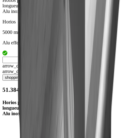
Horios profil en forme U
longueur 5000 mm fix
Alu inox effet
Horios
5000 mm
Alu effet inox brossé
arrow_drop_up
arrow_drop_down
shopping_cart
51.38410.05
Horios profil en forme U
longueur 5000 mm fix
Alu inox effet