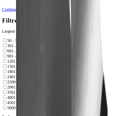
Configurateur poignées
Filtre
Largeur
50 - 300
mm
301 - 600
mm
601 - 900
mm
901 - 1200
mm
1201 - 1500
mm
1501 - 1800
mm
1801 - 2400
mm
2401 - 2900
mm
2500
mm
2901 - 3500
mm
3501 - 4000
mm
4001 - 4500
mm
4501 - 4900
mm
5000
mm