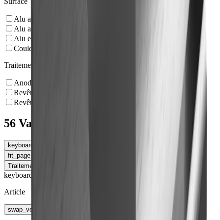
Surface
Alu anodisé naturel
Alu anodisé noir
Alu effet inox brossé
Couleur acier inoxydable, sans polissage
Traitement de surface
Anodisé
Revêtement en poudre NCS
Revêtement en poudre RAL
56 Variantes
keyboard_arrow_left
Variante
fit_page_width
Élargir le tableau
Traitement de surface
keyboard_arrow_right
keyboard_arrow_right
Article
swap_vert