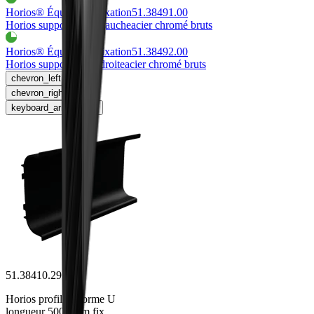
Horios® Équerre de fixation
51.38491.00
Horios support spec, gauche
acier chromé bruts
Horios® Équerre de fixation
51.38492.00
Horios support spec, droite
acier chromé bruts
chevron_left
chevron_right
keyboard_arrow_right
51.38410.29
Horios profil en forme U
longueur 5000 mm fix