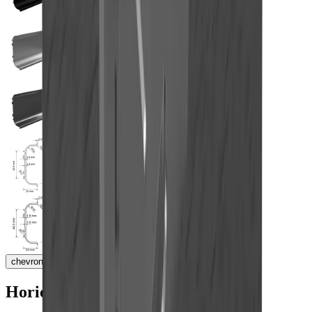
chevron_right
Horios® U-Form