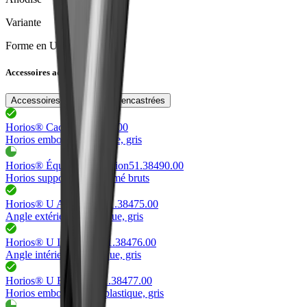
Variante
Forme en U
Accessoires adaptés
Accessoires pour poignées encastrées
Horios® Cache
51.38471.00
Horios embous U
plastique, gris
Horios® Équerre de fixation
51.38490.00
Horios support
acier chromé bruts
Horios® U Ausseneck
51.38475.00
Angle extérieur U
plastique, gris
Horios® U Innenecke
51.38476.00
Angle intérieur U
plastique, gris
Horios® U Endstück
51.38477.00
Horios embous U spec
plastique, gris