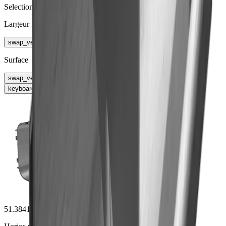
Selection de profil
Largeur
swap_vert
Surface
swap_vert
keyboard_arrow_right
51.38410.05