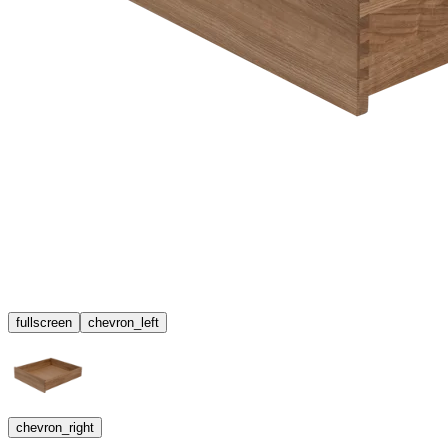
fullscreen
chevron_left
chevron_right