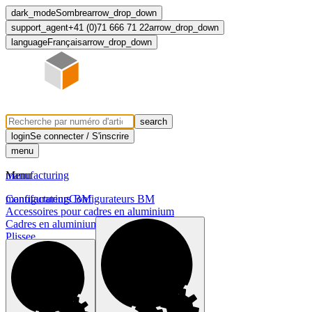
dark_mode
Sombre
arrow_drop_down
support_agent
+41 (0)71 666 71 22
arrow_drop_down
language
Français
arrow_drop_down
search
login
Se connecter / S'inscrire
menu
Menu
manufacturing
manufacturing
Configurateurs BM
Configurateurs BM
Accessoires pour cadres en aluminium
Cadres en aluminium
Plissee
Profil de meuble
chevron_right
Profil de poignée
Système de volet roulant
Tiroir en bois massif
Tiroirs prêts à l'emploi