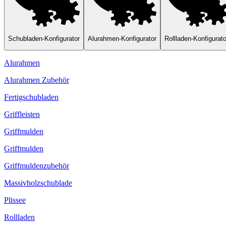
computer
light_mode
dark_mode
language
Deutsch
arrow_drop_down
Schubladen-Konfigurator
Alurahmen-Konfigurator
Rollladen-Konfigurato
Alurahmen
Alurahmen Zubehör
Fertigschubladen
Griffleisten
Griffmulden
Griffmulden
Griffmuldenzubehör
Massivholzschublade
Plissee
Rollladen