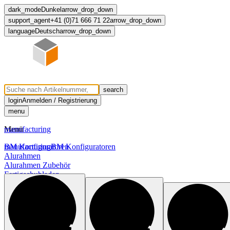
dark_mode
Dunkel
arrow_drop_down
support_agent
+41 (0)71 666 71 22
arrow_drop_down
language
Deutsch
arrow_drop_down
search
login
Anmelden / Registrierung
menu
Menü
manufacturing
manufacturing
BM Konfiguratoren
BM Konfiguratoren
Alurahmen
Alurahmen Zubehör
Fertigschubladen
Griffleisten
Griffmulden
chevron_right
Massivholzschublade
Plissee
Rollladen