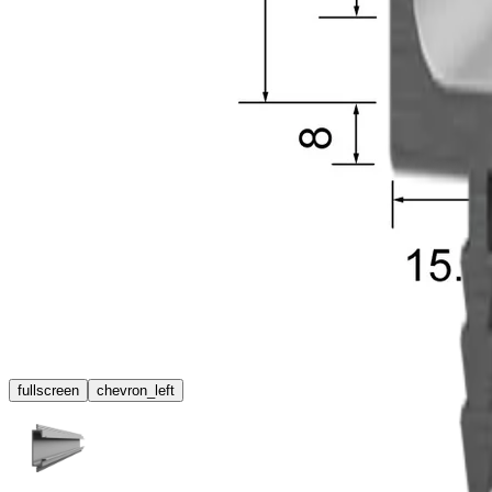
fullscreen
chevron_left